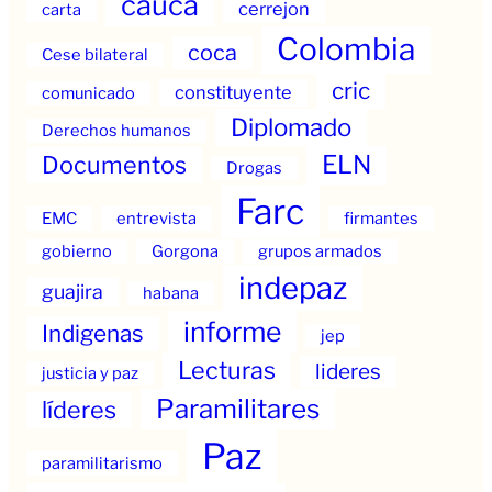
cauca
cerrejon
carta
Colombia
coca
Cese bilateral
cric
constituyente
comunicado
Diplomado
Derechos humanos
ELN
Documentos
Drogas
Farc
EMC
entrevista
firmantes
gobierno
Gorgona
grupos armados
indepaz
guajira
habana
informe
Indigenas
jep
Lecturas
lideres
justicia y paz
Paramilitares
líderes
Paz
paramilitarismo