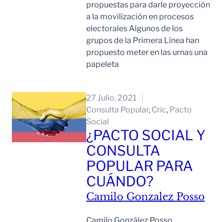
propuestas para darle proyección
a la movilización en procesos
electorales Algunos de los
grupos de la Primera Línea han
propuesto meter en las urnas una
papeleta
Leer Mas
27 Julio, 2021
Consulta Popular
, 
Cric
, 
Pacto
Social
¿PACTO SOCIAL Y
CONSULTA
POPULAR PARA
CUÁNDO?
Camilo Gonzalez Posso
Camilo González Posso