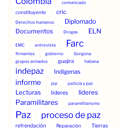
Colombia
comunicado
cric
constituyente
Diplomado
Derechos humanos
ELN
Documentos
Drogas
Farc
EMC
entrevista
firmantes
gobierno
Gorgona
guajira
grupos armados
habana
indepaz
Indigenas
informe
jep
justicia y paz
Lecturas
líderes
lideres
Paramilitares
paramilitarismo
Paz
proceso de paz
refrendación
Tierras
Reparación