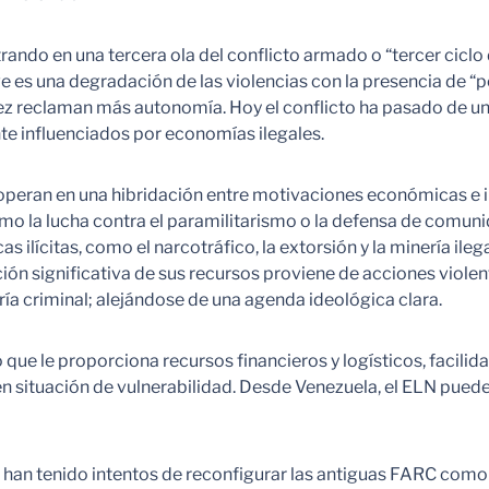
ndo en una tercera ola del conflicto armado o “tercer ciclo 
e es una degradación de las violencias con la presencia de “
ez reclaman más autonomía. Hoy el conflicto ha pasado de una
e influenciados por economías ilegales.
peran en una hibridación entre motivaciones económicas e i
como la lucha contra el paramilitarismo o la defensa de comuni
 ilícitas, como el narcotráfico, la extorsión y la minería ile
ción significativa de sus recursos proviene de acciones viol
ería criminal; alejándose de una agenda ideológica clara.
que le proporciona recursos financieros y logísticos, facilid
en situación de vulnerabilidad. Desde Venezuela, el ELN pued
 han tenido intentos de reconfigurar las antiguas FARC com