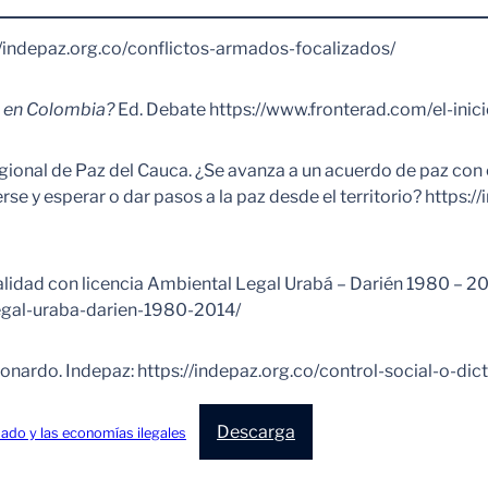
/indepaz.org.co/conflictos-armados-focalizados/
a en Colombia?
Ed. Debate https://www.fronterad.com/el-inic
gional de Paz del Cauca. ¿Se avanza a un acuerdo de paz con 
se y esperar o dar pasos a la paz desde el territorio? https
idad con licencia Ambiental Legal Urabá – Darién 1980 – 201
legal-uraba-darien-1980-2014/
onardo. Indepaz: https://indepaz.org.co/control-social-o-dic
Descarga
mado y las economías ilegales