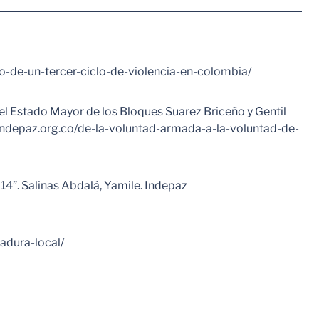
io-de-un-tercer-ciclo-de-violencia-en-colombia/
el Estado Mayor de los Bloques Suarez Briceño y Gentil
://indepaz.org.co/de-la-voluntad-armada-a-la-voluntad-de-
4”. Salinas Abdalá, Yamile. Indepaz
tadura-local/