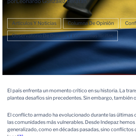
por
Leonardo González Perafán
Artículos Y Noticias
Columna De Opinión
Conf
Observatorio De Drogas Y Economías Ilícitas
El país enfrenta un momento crítico en su historia. La tr
plantea desafíos sin precedentes. Sin embargo, también of
El conflicto armado ha evolucionado durante las última
las comunidades más vulnerables. Desde Indepaz hemos ven
generalizado, como en décadas pasadas, sino conflictos d