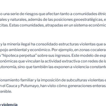
 una serie de riesgos que afectan tanto a comunidades étn
rales y naturales, además de las posiciones geoestratégicas, e
ilícitas. Estas comunidades, atrapadas en un sistema económ
y la minería ilegal ha consolidado estructuras violentas qu
 despojo ambiental y económico. Por ejemplo, en zonas cocaler
 “hipoteca perpetua” sobre sus ingresos. Este modelo de expl
ómicas que vinculan la actividad extractiva con redes de la
onomía, sino que también las exponen a violencia constante y
onamiento familiar y la imposición de subculturas violentas 
 el Cauca y Putumayo, han visto cómo generaciones enteras cre
enible.
 violencia