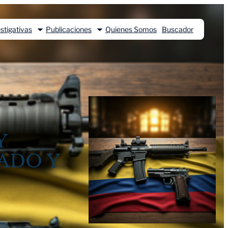
stigativas
Publicaciones
Quienes Somos
Buscador
Y
ADO Y