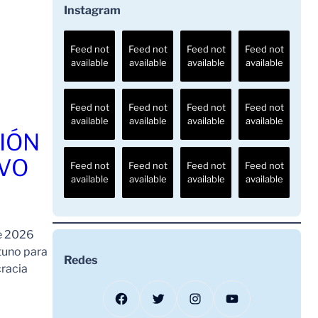
Instagram
Feed not
Feed not
Feed not
Feed not
available
available
available
available
Feed not
Feed not
Feed not
Feed not
available
available
available
available
IÓN
AVO
Feed not
Feed not
Feed not
Feed not
available
available
available
available
de 2026
tuno para
Redes
cracia
Facebook
Twitter
Instagram
YouTube