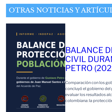
OTRAS NOTICIAS Y ARTÍCU
BALANCE D
CIVIL DURA
PETRO (202
Comparación con los gob
concluyó el gobierno del
evaluar los resultados a
colombiana: la protección