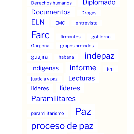
Diplomado
Derechos humanos
Documentos
Drogas
ELN
EMC
entrevista
Farc
firmantes
gobierno
Gorgona
grupos armados
indepaz
guajira
habana
informe
Indigenas
jep
Lecturas
justicia y paz
líderes
lideres
Paramilitares
Paz
paramilitarismo
proceso de paz