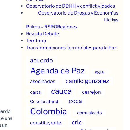
Observatorio de DDHH y conflictividades
Observatorio de Drogas y Economías
Ilícitas
Palma – RSPO
Regiones
Revista Debate
Territorio
Transformaciones Territoriales para la Paz
acuerdo
Agenda de Paz
agua
camilo gonzalez
asesinados
cauca
cerrejon
carta
coca
Cese bilateral
Colombia
nardo
comunicado
re una
cric
constituyente
o un