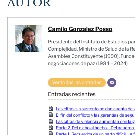
AUTOR
Camilo Gonzalez Posso
Presidente del Instituto de Estudios pa
Complejidad. Ministro de Salud de la R
Asamblea Constituyente (1990). Fundado
negociacones de paz (1984 – 2024)
Ver todas las entradas
Entradas recientes
Las cifras sin sustento no dan cuenta de l
El fin del conflicto y las garantías de seg
Las cifras de violencia aumentan con la gu
Parte 2. Del dicho al hecho… Del acuerdo
Parte 1. Recuerdos de un parto difícil. 