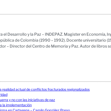
ra el Desarrollo y la Paz – INDEPAZ. Magister en Economía, In
epública de Colombia (1990 – 1992). Docente universitario (
r – Director del Centro de Memoria y Paz. Autor de libros s
a realidad actual de conflictos fracturados regionalizados
uridad
erra y no con las iniciativas de paz
 a la implementación
La firma en Cartagena – Camilo González Posso