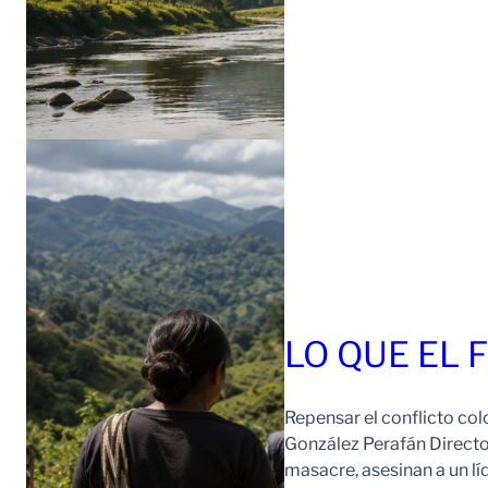
LO QUE EL 
Repensar el conflicto col
González Perafán Directo
masacre, asesinan a un lí