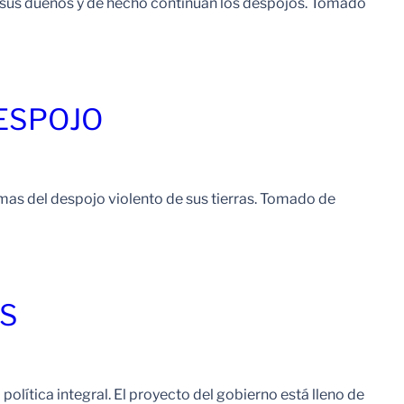
a sus dueños y de hecho continúan los despojos. Tomado
Leer Mas
DESPOJO
imas del despojo violento de sus tierras. Tomado de
Leer Mas
AS
política integral. El proyecto del gobierno está lleno de