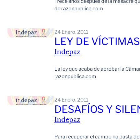
Trece años después de la masacre qu
de razonpublica.com
24 Enero, 2011
LEY DE VÍCTIMAS
Indepaz
La ley que acaba de aprobar la Cámara
razonpublica.com
24 Enero, 2011
DESAFÍOS Y SILE
Indepaz
Para recuperar el campo no basta devol