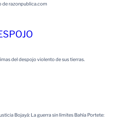
do de razonpublica.com
Leer Mas
DESPOJO
imas del despojo violento de sus tierras.
Leer Mas
ticia Bojayá: La guerra sin límites Bahía Portete: