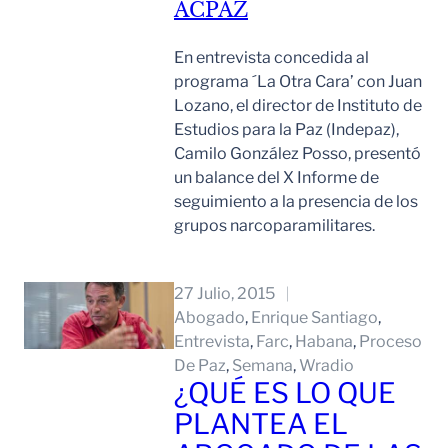
ACPAZ
En entrevista concedida al
programa ´La Otra Cara’ con Juan
Lozano, el director de Instituto de
Estudios para la Paz (Indepaz),
Camilo González Posso, presentó
un balance del X Informe de
seguimiento a la presencia de los
grupos narcoparamilitares.
Leer Mas
27 Julio, 2015
Abogado
, 
Enrique Santiago
, 
Entrevista
, 
Farc
, 
Habana
, 
Proceso
De Paz
, 
Semana
, 
Wradio
¿QUÉ ES LO QUE
PLANTEA EL