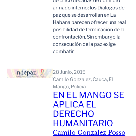
de cinco décadas de conflicto
armado interno; los Diálogos de
paz que se desarrollan en La
Habana parecen ofrecer una real
posibilidad de terminación de la
confrontación. Sin embargo la
consecución de la paz exige
combatir
Leer Mas
28 Junio, 2015
Camilo Gonzalez
, 
Cauca
, 
El
Mango
, 
Policía
EN EL MANGO SE
APLICA EL
DERECHO
HUMANITARIO
Camilo Gonzalez Posso