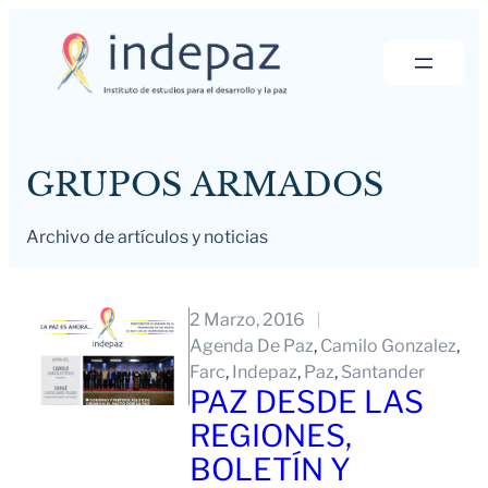
Saltar
al
contenido
GRUPOS ARMADOS
Archivo de artículos y noticias
2 Marzo, 2016
Agenda De Paz
, 
Camilo Gonzalez
, 
Farc
, 
Indepaz
, 
Paz
, 
Santander
PAZ DESDE LAS
REGIONES,
BOLETÍN Y