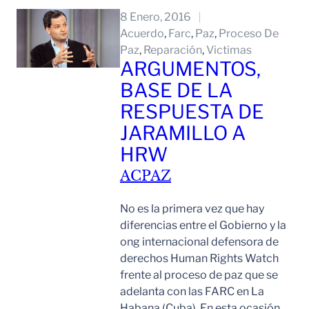
8 Enero, 2016
Acuerdo
, 
Farc
, 
Paz
, 
Proceso De
Paz
, 
Reparación
, 
Victimas
ARGUMENTOS,
BASE DE LA
RESPUESTA DE
JARAMILLO A
HRW
ACPAZ
No es la primera vez que hay
diferencias entre el Gobierno y la
ong internacional defensora de
derechos Human Rights Watch
frente al proceso de paz que se
adelanta con las FARC en La
Habana (Cuba). En esta ocasión