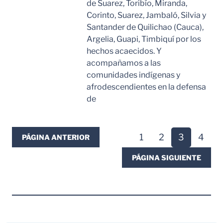
de Suarez, Toribío, Miranda,
Corinto, Suarez, Jambaló, Silvia y
Santander de Quilichao (Cauca),
Argelia, Guapi, Timbiquí por los
hechos acaecidos. Y
acompañamos a las
comunidades indígenas y
afrodescendientes en la defensa
de
Leer Mas
1
2
3
4
PÁGINA ANTERIOR
PÁGINA SIGUIENTE