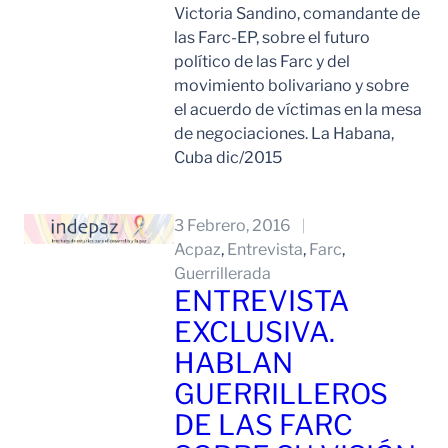
Victoria Sandino, comandante de
las Farc-EP, sobre el futuro
político de las Farc y del
movimiento bolivariano y sobre
el acuerdo de víctimas en la mesa
de negociaciones. La Habana,
Cuba dic/2015
Leer Mas
3 Febrero, 2016
Acpaz
, 
Entrevista
, 
Farc
, 
Guerrillerada
ENTREVISTA
EXCLUSIVA.
HABLAN
GUERRILLEROS
DE LAS FARC