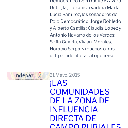
Democrático Iván Duque y Álvaro
Uribe, la jefe conservadora Marta
Lucia Ramírez, los senadores del
Polo Democrático, Jorge Robledo
y Alberto Castilla; Claudia López y
Antonio Navarro de los Verdes;
Sofía Gaviria, Vivian Morales,
Horacio Serpa y muchos otros
del partido liberal, al oponerse
Leer Mas
21 Mayo, 2015
¡LAS
COMUNIDADES
DE LA ZONA DE
INFLUENCIA
DIRECTA DE
CAMPO RUBIALES