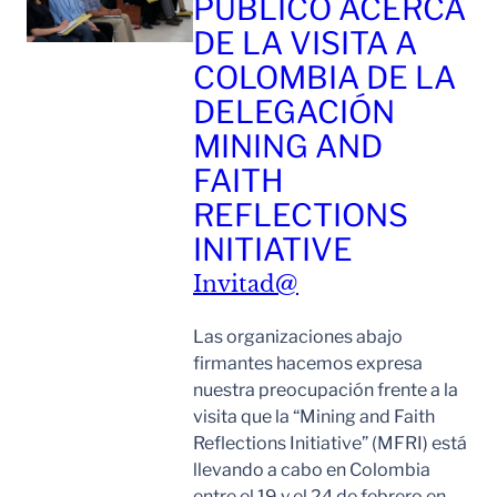
PÚBLICO ACERCA
DE LA VISITA A
COLOMBIA DE LA
DELEGACIÓN
MINING AND
FAITH
REFLECTIONS
INITIATIVE
Invitad@
Las organizaciones abajo
firmantes hacemos expresa
nuestra preocupación frente a la
visita que la “Mining and Faith
Reflections Initiative” (MFRI) está
llevando a cabo en Colombia
entre el 19 y el 24 de febrero en