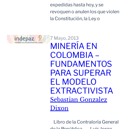
expedidas hasta hoy, y se
revoquen o anulen los que violen
la Constitución, la Ley o
Leer Mas
7 Mayo, 2013
MINERÍA EN
COLOMBIA –
FUNDAMENTOS
PARA SUPERAR
EL MODELO
EXTRACTIVISTA
Sebastian Gonzalez
Dixon
Libro de la Contraloría General
de la República Luis Jorge