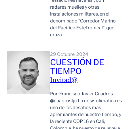
“estaciones navales”, con
radares,muelles y otras
instalaciones militares, en el
denominado “Corredor Marino
del Pacífico EsteTropical”, que
cruza
Leer Mas
29 Octubre, 2024
CUESTIÓN DE
TIEMPO
Invitad@
Por: Francisco Javier Cuadros
@cuadrosfjc La crisis climática es
uno de los desafíos más
apremiantes de nuestro tiempo, y
la reciente COP 16 en Cali,
Colombia, ha puesto de relieve la