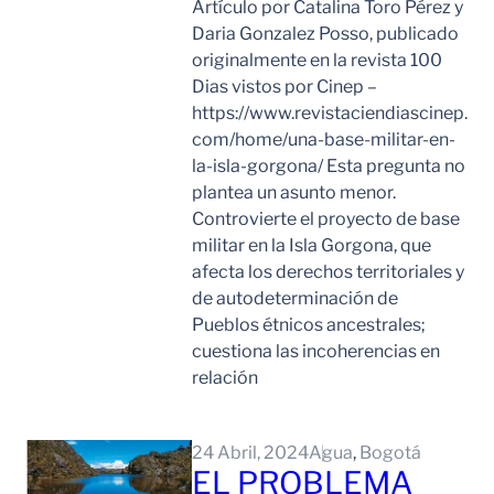
Artículo por Catalina Toro Pérez y
Daria Gonzalez Posso, publicado
originalmente en la revista 100
Dias vistos por Cinep –
https://www.revistaciendiascinep.
com/home/una-base-militar-en-
la-isla-gorgona/ Esta pregunta no
plantea un asunto menor.
Controvierte el proyecto de base
militar en la Isla Gorgona, que
afecta los derechos territoriales y
de autodeterminación de
Pueblos étnicos ancestrales;
cuestiona las incoherencias en
relación
Leer Mas
24 Abril, 2024
Agua
, 
Bogotá
EL PROBLEMA