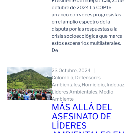
Presidente de Indepaz Cali, 21 de
octubre de 2024 La COP16
arrancó con voces progresistas
en el amplio espectro de la
disputa por las respuestas a la
crisis socioecológica que marca
estos escenarios multilaterales.
De
Leer Mas
23 Octubre, 2024
Colombia
, 
Defensores
Ambientales
, 
Homicidio
, 
Indepaz
, 
Líderes Ambientales
, 
Medio
Ambiente
MÁS ALLÁ DEL
ASESINATO DE
LÍDERES