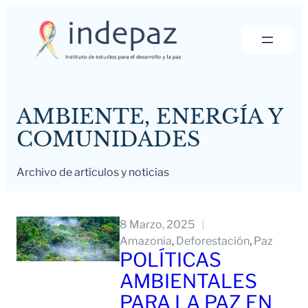
Saltar
al
contenido
AMBIENTE, ENERGÍA Y
COMUNIDADES
Archivo de artículos y noticias
8 Marzo, 2025
Amazonia
, 
Deforestación
, 
Paz
POLÍTICAS
AMBIENTALES
PARA LA PAZ EN